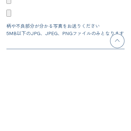
柄や不良部分が分かる写真をお送りください
5MB以下のJPG、JPEG、PNGファイルのみとなります
プライバシーポリシー
に同意する
確認する
会社概要・工場概要
プライバシーポリシー